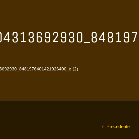
04313692930_84819
692930_8481976401421926400_o (2)
Precedente