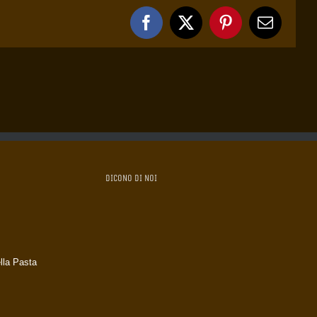
Facebook
X
Pinterest
Email
DICONO DI NOI
lla Pasta
k
tagram