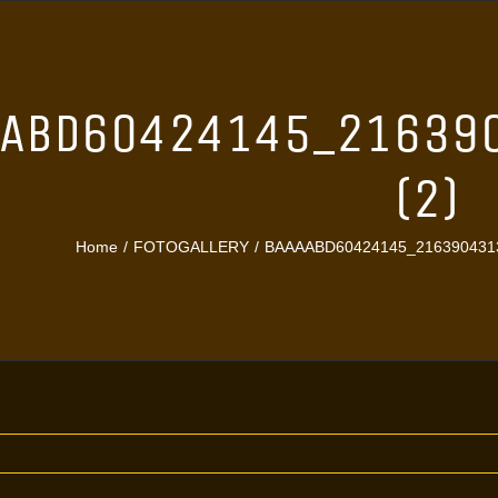
AABD60424145_21639
(2)
Home
FOTOGALLERY
BAAAABD60424145_2163904313