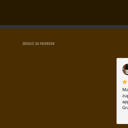
Seguici su Facebook
Ma
zup
ap
Gr