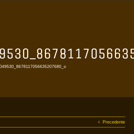
9530_867811705663
1049530_8678117056635207680_o
Precedente