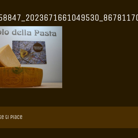
558847_2023671661049530_8678117
se ti piace