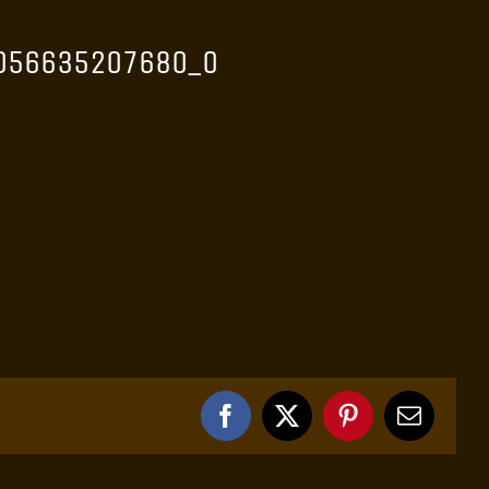
056635207680_o
Facebook
X
Pinterest
Email