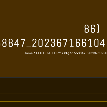
86)
58847_202367166104
Home
FOTOGALLERY
86) 51558847_202367166