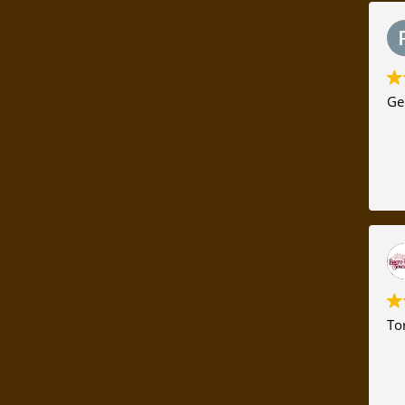
Gen
To